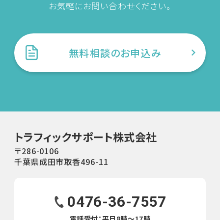
第1 条（輸送規約の適用範囲）
お気軽にお問い合わせください。
当社は、貨物取次ぎ事業に伴ない、この約款に定めのない
事項については、法令または一般の慣習によります。
第2 条（輸送契約）
１、お申し込み者様（以下、依頼主という）は、当社に対して
無料相談のお申込み
自動車等の「車種」「登録番号および車体番号」「全長」「全
幅」「全高」「最低地上高」「改造の有無及び内容」「自力走
行の可否及び不具合の箇所」並びに｢引渡し場所」その他
輸送に必要な事項を明示して申し込みを行うものとしま
す。
２、当社は前項のお申し込みを受けた際には、本約款第11
条の標準料金にて輸送するものとします。なお、自動車等
トラフィックサポート株式会社
を引き取る際に輸送不可車両と判明した場合は、直ちに依
〒286-0106
頼者に通知します。
千葉県成田市取香496-11
３、当該車両の引渡し場所は、依頼主の指定した場所とし
ます。
0476-36-7557
４、当社が第1 項の申し込みを受けた時点で輸送契約は成
電話受付：平日8時〜17時
立するものとします。