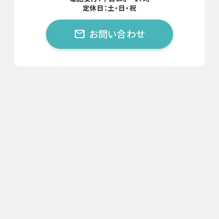
定休日：土・日・祝
５、第4 項の契約が成立した後の依頼主の都合による契約
お問い合わせ
解除（キャンセル）の場合は、解除手数料として輸送代金の
mail
30%を最低限とし、依頼主の負担とします。金額は輸送区
間及び輸送状況により異なります。輸送前日のキャンセル
の場合は輸送代金より50%のキャンセル料、当日キャンセ
ルの場合は陸送代金より100%のキャンセル料となります。
６、第一項で申込を行う自動車等に特異な事情がある場
合、依頼主は当社に対し「取扱上の注意事項」等の提示を
するものとします。
７、引取時及び納車時には、株式会社YTK が定める「車両
点検票」に基づく車両の傷等の確認点検を実施いたしま
す。この確認点検は、簡易点検のため、小傷点検は省略い
たします。詳しくは、「車両点検票」に記載をいたします。
８、車両の確認点検の結果、お申込み時の内容と異なるこ
とが判明した場合には、見積り料金の変更が発生する場合
がございます。