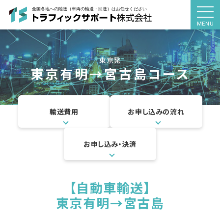
MENU
東京発
東京有明
→
宮古島コース
輸送費用
お申し込みの流れ
お申し込み・決済
【自動車輸送】
東京有明→
宮古島