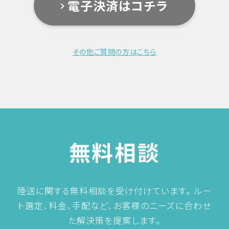
電子決済はコチラ
商品の引渡し時期
サービスによって日数が異なるので、ご注文都度連
絡差し上げます。
その他ご質問の方はこちら
返品について
サービスの特性上ご返品や車両お引き取り後のキャ
ンセルは一切不可とさせて頂きます。
お客様のご都合によるキャンセルの場合は、運送に
関わる実経費及び人件費のご負担をお願い致しま
す。
詳しい条件は
輸送規約
をご覧下さい。
無料相談
輸送規約
陸送に関する無料相談を受け付けています。
ルー
ト選定、料金、手配など、お客様のニーズに合わせ
自動車輸送御注文前に必ずお読みください。
た解決策を提案します。