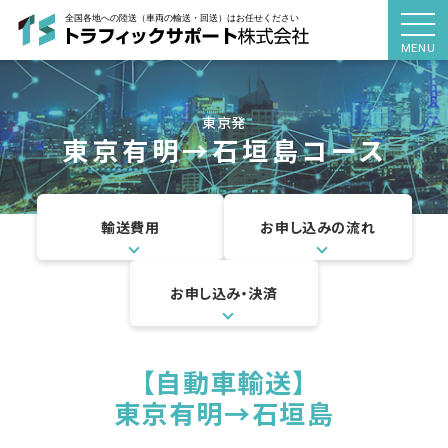
MENU
東京発
東京有明
→
石垣島コース
輸送費用
お申し込みの流れ
お申し込み・決済
【自動車輸送】
東京有明→
石垣島