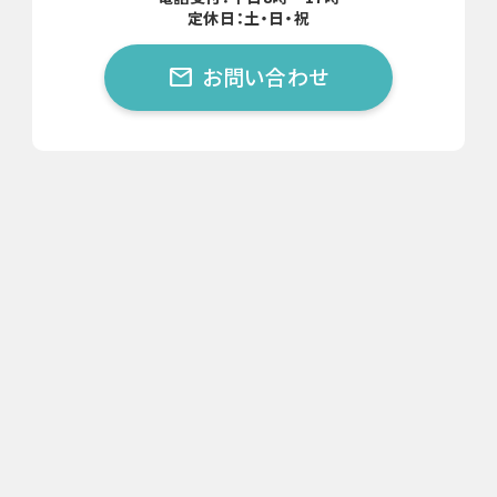
定休日：土・日・祝
５、第4 項の契約が成立した後の依頼主の都合による契約
お問い合わせ
解除（キャンセル）の場合は、解除手数料として輸送代金の
mail
30%を最低限とし、依頼主の負担とします。金額は輸送区
間及び輸送状況により異なります。輸送前日のキャンセル
の場合は輸送代金より50%のキャンセル料、当日キャンセ
ルの場合は陸送代金より100%のキャンセル料となります。
６、第一項で申込を行う自動車等に特異な事情がある場
合、依頼主は当社に対し「取扱上の注意事項」等の提示を
するものとします。
７、引取時及び納車時には、株式会社YTK が定める「車両
点検票」に基づく車両の傷等の確認点検を実施いたしま
す。この確認点検は、簡易点検のため、小傷点検は省略い
たします。詳しくは、「車両点検票」に記載をいたします。
８、車両の確認点検の結果、お申込み時の内容と異なるこ
とが判明した場合には、見積り料金の変更が発生する場合
がございます。