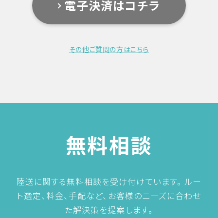
電子決済はコチラ
商品の引渡し時期
サービスによって日数が異なるので、ご注文都度連
絡差し上げます。
その他ご質問の方はこちら
返品について
サービスの特性上ご返品や車両お引き取り後のキャ
ンセルは一切不可とさせて頂きます。
お客様のご都合によるキャンセルの場合は、運送に
関わる実経費及び人件費のご負担をお願い致しま
す。
詳しい条件は
輸送規約
をご覧下さい。
無料相談
輸送規約
陸送に関する無料相談を受け付けています。
ルー
ト選定、料金、手配など、お客様のニーズに合わせ
自動車輸送御注文前に必ずお読みください。
た解決策を提案します。