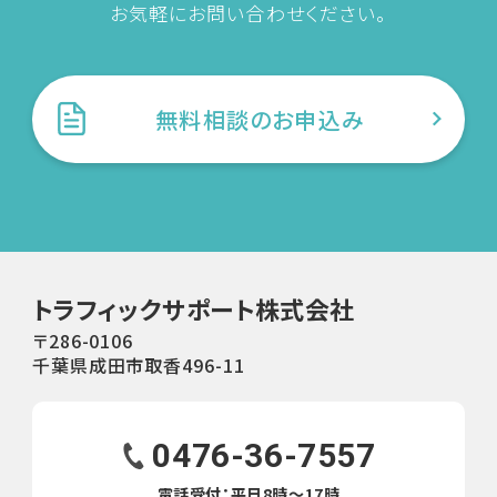
第1 条（輸送規約の適用範囲）
お気軽にお問い合わせください。
当社は、貨物取次ぎ事業に伴ない、この約款に定めのない
事項については、法令または一般の慣習によります。
第2 条（輸送契約）
１、お申し込み者様（以下、依頼主という）は、当社に対して
無料相談のお申込み
自動車等の「車種」「登録番号および車体番号」「全長」「全
幅」「全高」「最低地上高」「改造の有無及び内容」「自力走
行の可否及び不具合の箇所」並びに｢引渡し場所」その他
輸送に必要な事項を明示して申し込みを行うものとしま
す。
２、当社は前項のお申し込みを受けた際には、本約款第11
条の標準料金にて輸送するものとします。なお、自動車等
トラフィックサポート株式会社
を引き取る際に輸送不可車両と判明した場合は、直ちに依
〒286-0106
頼者に通知します。
千葉県成田市取香496-11
３、当該車両の引渡し場所は、依頼主の指定した場所とし
ます。
0476-36-7557
４、当社が第1 項の申し込みを受けた時点で輸送契約は成
電話受付：平日8時〜17時
立するものとします。